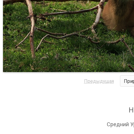
Предыдущая
При
Н
Средний У