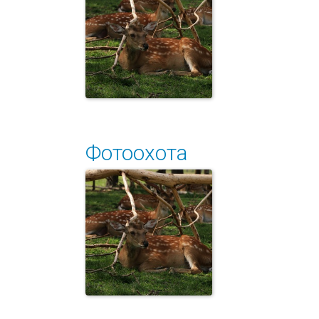
Золотой
гребешок
Фотоохота
На отдыхе